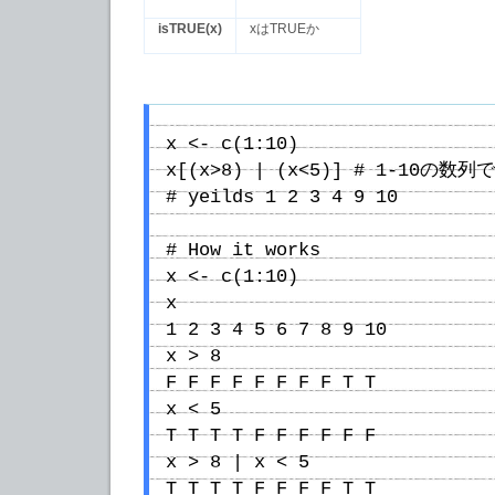
isTRUE(x)
xはTRUEか
x <- c(1:10)
x[(x>8) | (x<5)] # 1-10の
# yeilds 1 2 3 4 9 10
# How it works
x <- c(1:10)
x
1 2 3 4 5 6 7 8 9 10
x > 8
F F F F F F F F T T
x < 5
T T T T F F F F F F
x > 8 | x < 5
T T T T F F F F T T