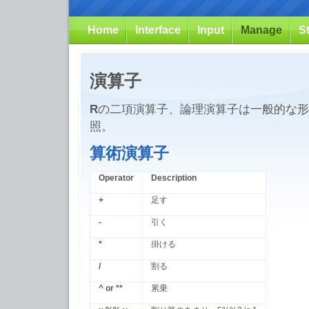
Home
Interface
Input
Manage
S
演算子
R
の二項演算子、論理演算子は一般的な形
照。
算術演算子
Operator
Description
+
足す
-
引く
*
掛ける
/
割る
^ or **
累乗