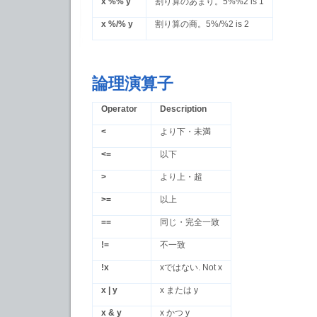
x %% y
割り算のあまり。5%%2 is 1
x %/% y
割り算の商。5%/%2 is 2
論理演算子
Operator
Description
<
より下・未満
<=
以下
>
より上・超
>=
以上
==
同じ・完全一致
!=
不一致
!x
xではない. Not x
x | y
x または y
x & y
x かつ y