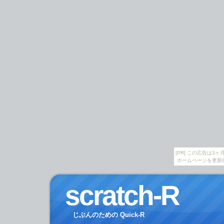
[PR] この広告は
ホームページを更新
scratch-R
じぶんのための Quick-R