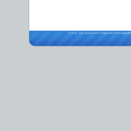
© 2011 aor, scratch-R is originated from
Quick-