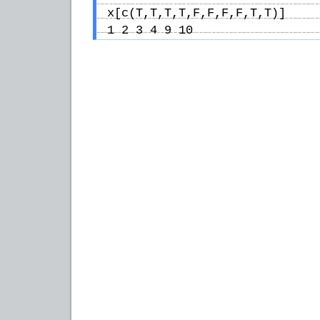
x[c(T,T,T,T,F,F,F,F,T,T)]
1 2 3 4 9 10